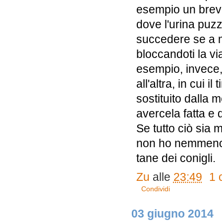
esempio un brev
dove l'urina puz
succedere se a m
bloccandoti la v
esempio, invece
all'altra, in cui i
sostituito dalla m
avercela fatta e d
Se tutto ciò sia m
non ho nemmeno co
tane dei conigli.
Zu
alle
23:49
1 
Condividi
03 giugno 2014