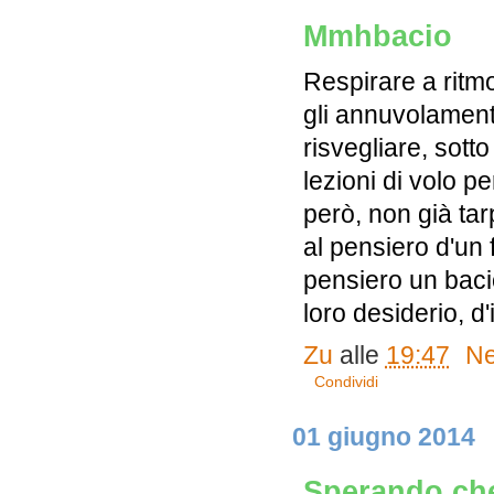
Mmhbacio
Respirare a ritmo 
gli annuvolamenti
risvegliare, sott
lezioni di volo p
però, non già tarp
al pensiero d'un
pensiero un bacio
loro desiderio, d
Zu
alle
19:47
Ne
Condividi
01 giugno 2014
Sperando che 