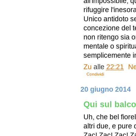
all'impossibile, 
rifuggire l'inesora
Unico antidoto s
concezione del t
non ritengo sia 
mentale o spirit
semplicemente i
Zu
alle
22:21
Ne
Condividi
20 giugno 2014
Qui sul balc
Uh, che bel fiore
altri due, e pure q
Zac! Zac! Zac! Z