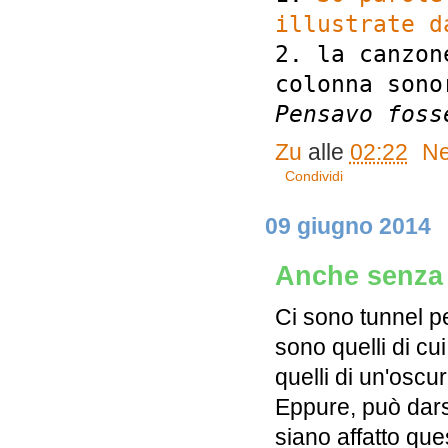
illustrate d
2. la canzo
colonna sono
Pensavo foss
Zu
alle
02:22
Ne
Condividi
09 giugno 2014
Anche senza
Ci sono tunnel pe
sono quelli di cui
quelli di un'oscu
Eppure, può darsi
siano affatto que