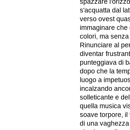
spazzare l'orizzo
s'acquatta dal l
verso ovest quasi
immaginare che ci 
colori, ma senza
Rinunciare al per
diventar frustrant
punteggiava di bal
dopo che la tempe
luogo a impetuos
incalzando ancor
solleticante e de
quella musica vis
soave torpore, il
di una vaghezza