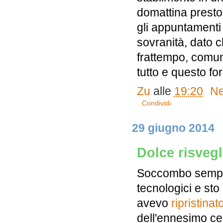
domattina presto 
gli appuntamenti 
sovranità, dato 
frattempo, comu
tutto e questo fo
Zu
alle
19:20
Ne
Condividi
29 giugno 2014
Dolce risvegl
Soccombo sempre 
tecnologici e st
avevo
ripristinat
dell'ennesimo cel