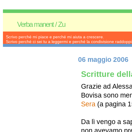
Verba manent / Zu
Scrivo perché mi piace e perché mi aiuta a crescere.
Scrivo perché ci sei tu a leggermi e perché la condivisione raddoppia
06 maggio 2006
Scritture del
Grazie ad Alessa
Bovisa sono menz
Sera
(a pagina 1
Da lì vengo a sap
non avevamo pre